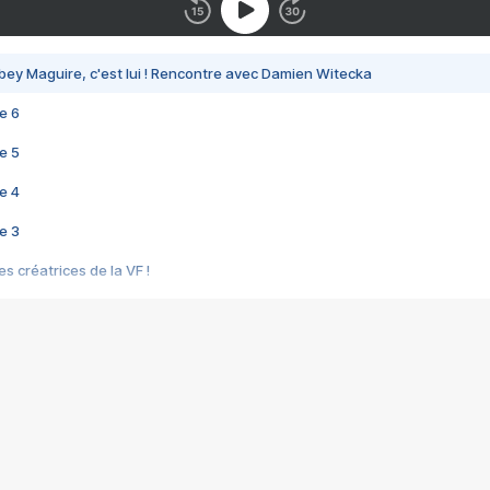
bey Maguire, c'est lui ! Rencontre avec Damien Witecka
e 6
e 5
e 4
e 3
s créatrices de la VF !
e 2
e 1
e Mektoub My Love arrive enfin ! Rencontre avec Shaïn Boumedine et Sal
i : après Toni en famille
elle réalise le bouleversant Dites lui que je l'aime