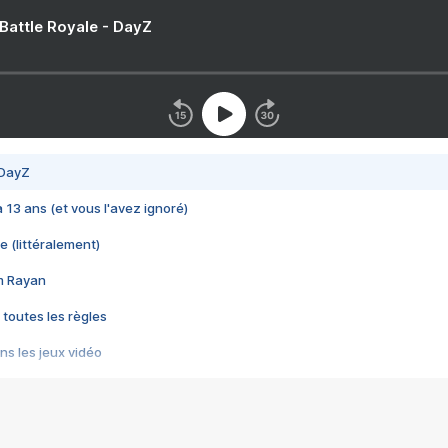
 Battle Royale - DayZ
 DayZ
 a 13 ans (et vous l'avez ignoré)
e (littéralement)
im Rayan
 toutes les règles
s les jeux vidéo
us choquant de Rockstar ? - Le scandale BULLY
e plus moche de Steam