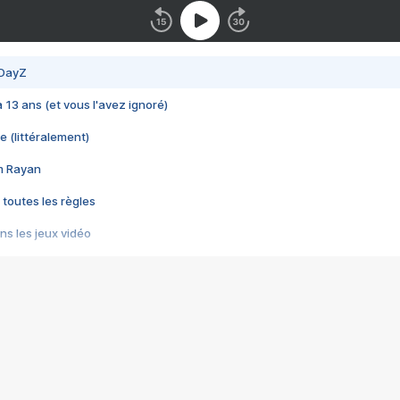
 DayZ
 a 13 ans (et vous l'avez ignoré)
e (littéralement)
im Rayan
 toutes les règles
s les jeux vidéo
us choquant de Rockstar ? - Le scandale BULLY
e plus moche de Steam
du RÊVE tourne au CAUCHEMAR
pendant 8 heures
it… à tort