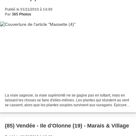
Publié le 01/11/2010 à 14:00
Par
365 Photos
La vraie sagesse, la vraie supériorité ne se gagne pas en luttant, mais en
laissant les choses se faire d'elles-mêmes. Les plantes qui résistent au vent
se cassent, alors que les plantes souples survivent aux ouragans. Epicure
Pour ma Communauté : Faune...
(85) Vendée - Ile d'Olonne (19) - Marais & Village