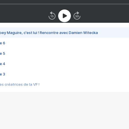
bey Maguire, c'est lui ! Rencontre avec Damien Witecka
e 6
e 5
e 4
e 3
s créatrices de la VF !
e 2
e 1
e Mektoub My Love arrive enfin ! Rencontre avec Shaïn Boumedine et Sal
i : après Toni en famille