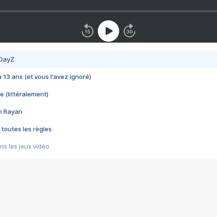
 DayZ
 a 13 ans (et vous l'avez ignoré)
e (littéralement)
im Rayan
 toutes les règles
s les jeux vidéo
us choquant de Rockstar ? - Le scandale BULLY
e plus moche de Steam
du RÊVE tourne au CAUCHEMAR
pendant 8 heures