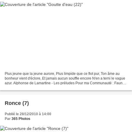
Plus jeune que la jeune aurore, Plus limpide que ce flot pur, Ton âme au
bonheur vient d'éclore, Et jamais aucun souffle encore N'en a terni le vague
azur. Alphonse de Lamartine - Les préludes Pour ma Communauté : Faune -
Flore - Macro Cet article est...
Ronce (7)
Publié le 28/12/2010 à 14:00
Par
365 Photos