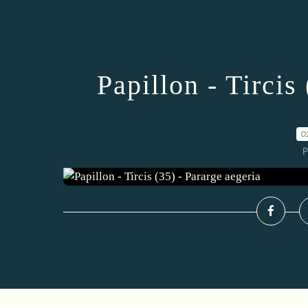
Papillon - Tircis
0
P