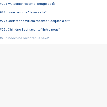
#29 : MC Solaar raconte "Bouge de là"
28 : Lorie raconte "Je vais vite"
#27 : Christophe Willem raconte "Jacques a dit"
#26 : Chimène Badi raconte "Entre nous"
#25 : Indochine raconte "3e sexe"
#24 : Zaho raconte "C'est chelou"
#23 : Patrick Bruel raconte "Au café des délices"
#22 : Kyo raconte "Le chemin"
#21 : Nolwenn Leroy raconte "Cassé"
#20 : Patrick Hernandez raconte "Born to be alive"
#19 : Lorie raconte "Près de moi"
#18 : Michael Jones raconte "A nos actes manqués" (avec Jean-Jacque
#17 : Khaled raconte "Aïcha"