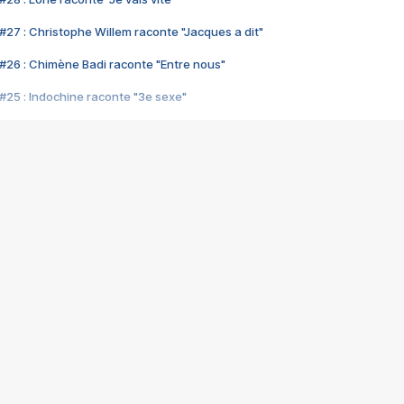
#27 : Christophe Willem raconte "Jacques a dit"
#26 : Chimène Badi raconte "Entre nous"
#25 : Indochine raconte "3e sexe"
#24 : Zaho raconte "C'est chelou"
#23 : Patrick Bruel raconte "Au café des délices"
#22 : Kyo raconte "Le chemin"
#21 : Nolwenn Leroy raconte "Cassé"
#20 : Patrick Hernandez raconte "Born to be alive"
#19 : Lorie raconte "Près de moi"
#18 : Michael Jones raconte "A nos actes manqués" (avec Jean-Jacque
#17 : Khaled raconte "Aïcha"
#16 : Corneille raconte "Parce qu'on vient de loin"