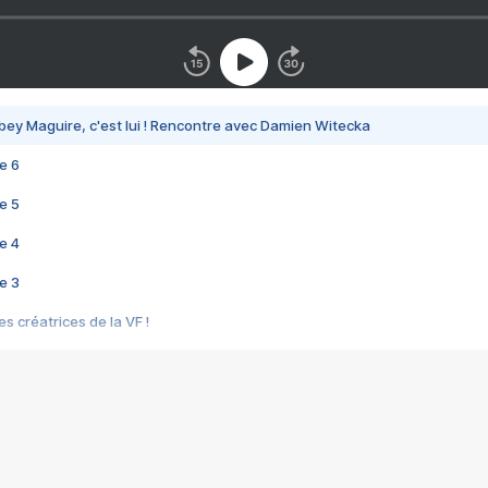
bey Maguire, c'est lui ! Rencontre avec Damien Witecka
e 6
e 5
e 4
e 3
s créatrices de la VF !
e 2
e 1
e Mektoub My Love arrive enfin ! Rencontre avec Shaïn Boumedine et Sal
i : après Toni en famille