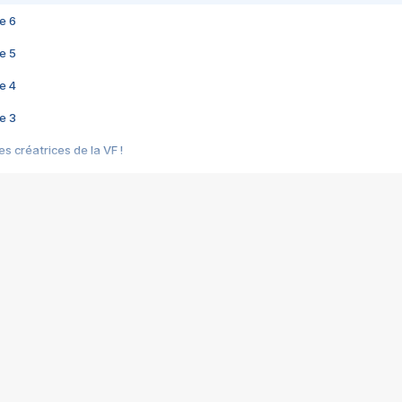
e 6
e 5
e 4
e 3
s créatrices de la VF !
e 2
e 1
e Mektoub My Love arrive enfin ! Rencontre avec Shaïn Boumedine et Sal
i : après Toni en famille
elle réalise le bouleversant Dites lui que je l'aime
ais ! Rencontre autour de Vie privée de Rebecca Zlotowski
 de Marguerite, Grave... Rencontre avec Ella Rumpf