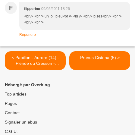
F
flipperine
09/05/2011 18:26
<br /> <br /> un joli bleu<br /> <br /> <br /> bises<br /> <br />
<br /> <br />
Répondre
< Papillon - Aurore (14) -
Prunus Cistena (5) >
Piéride du Cresson -
Anthocharis cardamines
Hébergé par Overblog
Top articles
Pages
Contact
Signaler un abus
C.G.U.