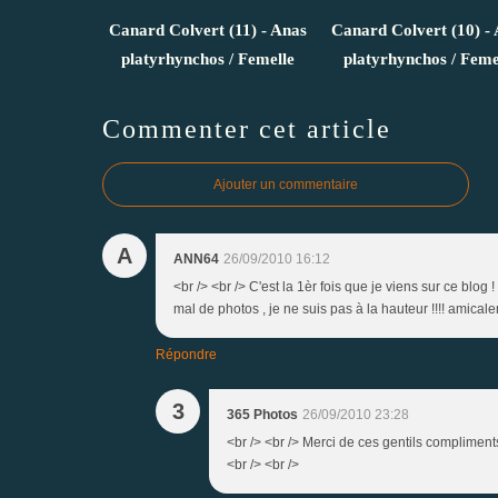
Canard Colvert (11) - Anas
Canard Colvert (10) -
platyrhynchos / Femelle
platyrhynchos / Feme
Commenter cet article
Ajouter un commentaire
A
ANN64
26/09/2010 16:12
<br /> <br /> C'est la 1èr fois que je viens sur ce blog
mal de photos , je ne suis pas à la hauteur !!!! amicale
Répondre
3
365 Photos
26/09/2010 23:28
<br /> <br /> Merci de ces gentils compliments 
<br /> <br />