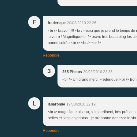
F
frederique
20/03/2010 22:26
<br /> bravo !!!!!! <br /> voici que je prend le temp
le votre ! Magnifique<br /> bravo très beau blog les cli
bonne soirée <br /> <br /> <br />
Répondre
3
365 Photos
20/03/2010 22:35
<br /> Un grand merci Frédérique !<br /> Bonne
L
labaronne
19/03/2010 22:19
<br /> magnifique oiseau, si impertinent, très présent 
belles et simples photos - je m'abonne donc<br /> <br 
Répondre