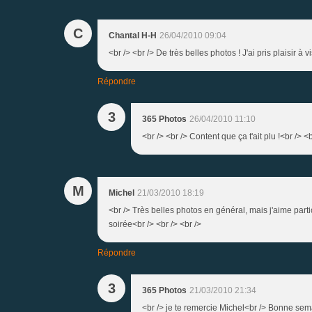
C
Chantal H-H
26/04/2010 09:04
<br /> <br /> De très belles photos ! J'ai pris plaisir à v
Répondre
3
365 Photos
26/04/2010 11:10
<br /> <br /> Content que ça t'ait plu !<br /> <b
M
Michel
21/03/2010 18:19
<br /> Très belles photos en général, mais j'aime part
soirée<br /> <br /> <br />
Répondre
3
365 Photos
21/03/2010 21:34
<br /> je te remercie Michel<br /> Bonne sema