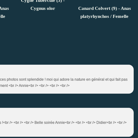
Cygne Tuberculé (3) -
 Anas
Cygnus olor
Canard Colvert (9) - Anas
lle
platyrhynchos / Femelle
 ! ces photos sont splendide ! moi qui adore la nature en général et qui fait pas
ment <br /> Annie<br /> <br /> <br /> <br />
!<br /> <br /> <br /> Belle soirée Annie<br /> <br /> <br /> Didier<br /> <br />