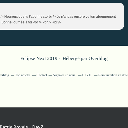
/> Heureux que tu t'abonnes...<br /> Je n'ai pas encore vu ton abonnement
Bonne journée à toi <br /> <br /> <br />
Eclipse Next 2019 - Hébergé par
Overblog
verblog
Top articles
Contact
Signaler un abus
C.G.U.
Rémunération en droit
 Battle Royale - DayZ