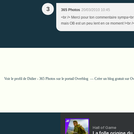
3
365 Photos
20/03/2010 10:45
<br /> Merci pour ton commentaire sympa<br 
mais OB est un peu lent en ce moment !<br /> 
Voir le profil de
Didier - 365 Photos
sur le portail Overblog
Créer un blog gratuit sur O
Hall of Game
La folle origine du