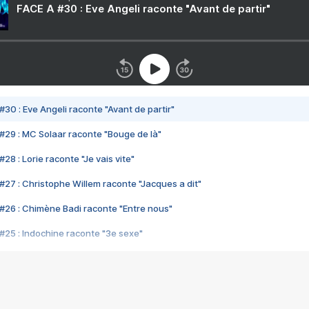
FACE A #30 : Eve Angeli raconte "Avant de partir"
#30 : Eve Angeli raconte "Avant de partir"
#29 : MC Solaar raconte "Bouge de là"
28 : Lorie raconte "Je vais vite"
#27 : Christophe Willem raconte "Jacques a dit"
#26 : Chimène Badi raconte "Entre nous"
#25 : Indochine raconte "3e sexe"
#24 : Zaho raconte "C'est chelou"
#23 : Patrick Bruel raconte "Au café des délices"
#22 : Kyo raconte "Le chemin"