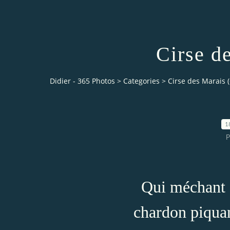
Cirse d
Didier - 365 Photos
>
Categories
>
Cirse des Marais (
1
P
Qui méchant c
chardon piquan