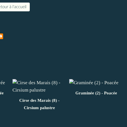
tour à l'accueil
ée
Graminée (2) - Poacée
Cirse des Marais (8) -
Cirsium palustre