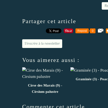
Re
Partager cet article
Repost
0
S'inscrire à la newsletter
Vous aimerez aussi :
Graminée (3) - Poac
Cirse des Marais (9) -
Cirsium palustre
Commenter cet article