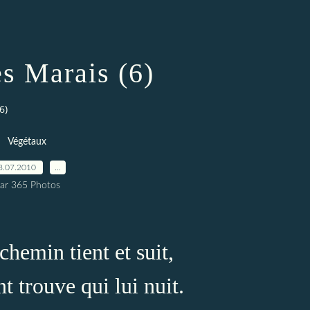
es Marais (6)
6)
Végétaux
8.07.2010
…
ar 365 Photos
hemin tient et suit,
t trouve qui lui nuit.