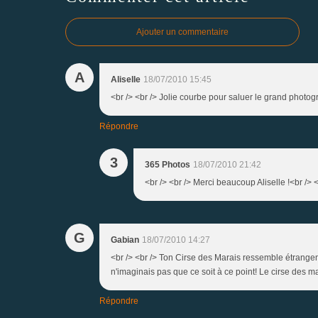
Ajouter un commentaire
A
Aliselle
18/07/2010 15:45
<br /> <br /> Jolie courbe pour saluer le grand photogra
Répondre
3
365 Photos
18/07/2010 21:42
<br /> <br /> Merci beaucoup Aliselle !<br /> <
G
Gabian
18/07/2010 14:27
<br /> <br /> Ton Cirse des Marais ressemble étrangem
n'imaginais pas que ce soit à ce point! Le cirse des ma
Répondre