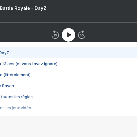
 Battle Royale - DayZ
 DayZ
 a 13 ans (et vous l'avez ignoré)
e (littéralement)
im Rayan
 toutes les règles
s les jeux vidéo
us choquant de Rockstar ? - Le scandale BULLY
e plus moche de Steam