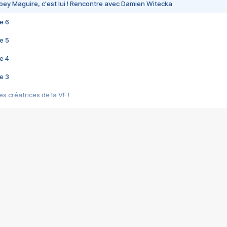
bey Maguire, c'est lui ! Rencontre avec Damien Witecka
e 6
e 5
e 4
e 3
s créatrices de la VF !
e 2
e 1
e Mektoub My Love arrive enfin ! Rencontre avec Shaïn Boumedine et Sal
i : après Toni en famille
elle réalise le bouleversant Dites lui que je l'aime
ais ! Rencontre autour de Vie privée de Rebecca Zlotowski
 de Marguerite, Grave... Rencontre avec Ella Rumpf