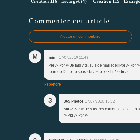
Création 116 - Escargot (4)
Création 115 - Escargo
Commenter cet article
Ajouter un commentaire
M
mimi
17/07/2010 11:48
<br /> <br /> Je fais vite, suis de mariage!!!<br /> <br /
journée Didier, bisous.<br /> <br /> <br /> <br />
Répondre
3
365 Photos
17/07/2010 13:32
<br /> <br /> Je suis très content qu'elle te p
/> <br /> <br />
^