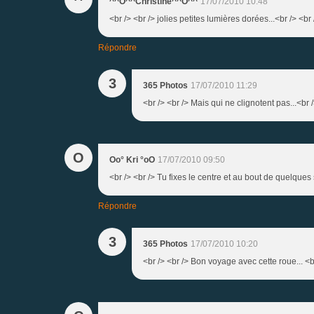
^^O^^Christine^^O^^
17/07/2010 10:48
<br /> <br /> jolies petites lumières dorées...<br /> <br 
Répondre
3
365 Photos
17/07/2010 11:29
<br /> <br /> Mais qui ne clignotent pas...<br /
O
Oo° Kri °oO
17/07/2010 09:50
<br /> <br /> Tu fixes le centre et au bout de quelques 
Répondre
3
365 Photos
17/07/2010 10:20
<br /> <br /> Bon voyage avec cette roue... <br