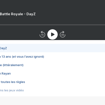
 Battle Royale - DayZ
 DayZ
 a 13 ans (et vous l'avez ignoré)
e (littéralement)
im Rayan
 toutes les règles
s les jeux vidéo
us choquant de Rockstar ? - Le scandale BULLY