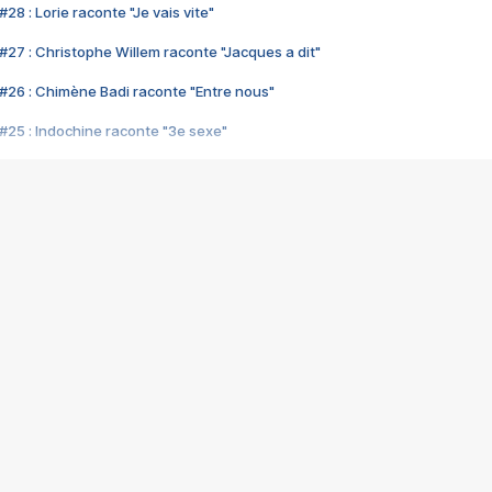
28 : Lorie raconte "Je vais vite"
#27 : Christophe Willem raconte "Jacques a dit"
#26 : Chimène Badi raconte "Entre nous"
#25 : Indochine raconte "3e sexe"
#24 : Zaho raconte "C'est chelou"
#23 : Patrick Bruel raconte "Au café des délices"
#22 : Kyo raconte "Le chemin"
#21 : Nolwenn Leroy raconte "Cassé"
#20 : Patrick Hernandez raconte "Born to be alive"
#19 : Lorie raconte "Près de moi"
#18 : Michael Jones raconte "A nos actes manqués" (avec Jean-Jacque
#17 : Khaled raconte "Aïcha"
#16 : Corneille raconte "Parce qu'on vient de loin"