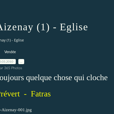
Aizenay (1) - Eglise
ay (1) - Eglise
Vendée
0.03.2010
…
ar 365 Photos
 toujours quelque chose qui cloche
révert - Fatras