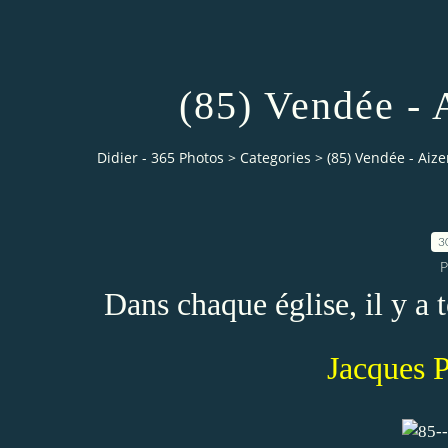
(85) Vendée - 
Didier - 365 Photos
>
Categories
>
(85) Vendée - Aizen
3
P
Dans chaque église, il y a
Jacques P