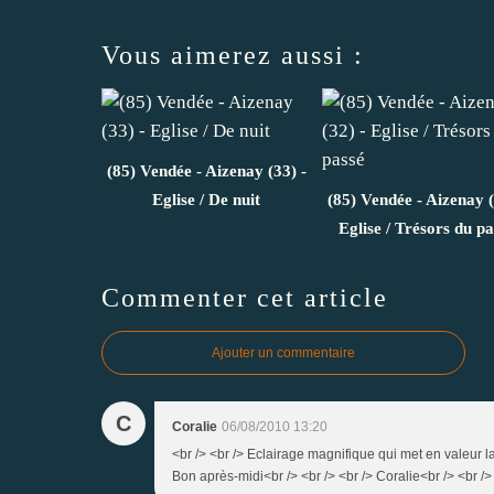
Vous aimerez aussi :
(85) Vendée - Aizenay (33) -
Eglise / De nuit
(85) Vendée - Aizenay (
Eglise / Trésors du pa
Commenter cet article
Ajouter un commentaire
C
Coralie
06/08/2010 13:20
<br /> <br /> Eclairage magnifique qui met en valeur la 
Bon après-midi<br /> <br /> <br /> Coralie<br /> <br /> 