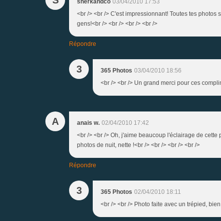
sherkandco
03/04/2010 17:53
<br /> <br /> C'est impressionnant! Toutes tes photos 
gens!<br /> <br /> <br /> <br />
Répondre
3
365 Photos
03/04/2010 18:56
<br /> <br /> Un grand merci pour ces complime
A
anais w.
02/04/2010 17:42
<br /> <br /> Oh, j'aime beaucoup l'éclairage de cette ph
photos de nuit, nette !<br /> <br /> <br /> <br />
Répondre
3
365 Photos
02/04/2010 18:11
<br /> <br /> Photo faite avec un trépied, bien