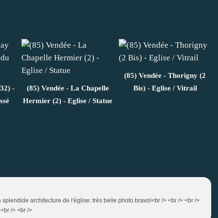
(85) Vendée - Thorigny (2
32) -
(85) Vendée - La Chapelle
Bis) - Eglise / Vitrail
ssé
Hermier (2) - Eglise / Statue
splendide architecture de l'église: très belle photo bravo!<br /> <br /> <br />
<br /> <br />