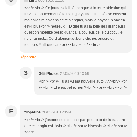
jill bill
27/05/2010 11:10
<br /> <br /> Ce jaune soleil-là manque à la terre africaine qui
travaille pauvrement à la main, pays industrialisés se cassent
moins les reins dans de tels engins, mais le paysan blanc en
est-il plus<br /> heureux... Didier tu as la folie des grandeurs
question mobilité perso quant à la couleur, celle du cocu, je
ne dirai mot.... Cordialement et bons clichés encore et
toujours !! Jill une fan<br /> <br /> <br /> <br />
Répondre
3
365 Photos
27/05/2010 13:59
<br /> <br /> Tu as vu ma nouvelle auto ???<br /> <br
/> <br /> Elle est belle, non ?<br /> <br /> <br /> <br />
F
flipperine
26/05/2010 23:44
<br /> <br /> j'espère que ce n'est pas pour oter de la naature
que cet engin est là<br /> <br /> <br /> bises<br /> <br /> <br />
<br />