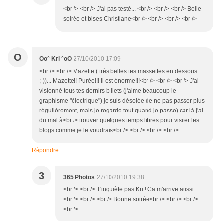
<br /> <br /> J'ai pas testé... <br /> <br /> <br /> Belle
soirée et bises Christiane<br /> <br /> <br /> <br />
O
Oo° Kri °oO
27/10/2010 17:09
<br /> <br /> Mazette ( très belles tes massettes en dessous
;-))... Mazette!! Purée!!! Il est énorme!!!<br /> <br /> <br /> J'ai
visionné tous tes dernirs billets (j'aime beaucoup le
graphisme "électrique") je suis désolée de ne pas passer plus
régulièrement, mais je regarde tout quand je passe) car là j'ai
du mal à<br /> trouver quelques temps libres pour visiter les
blogs comme je le voudrais<br /> <br /> <br /> <br />
Répondre
3
365 Photos
27/10/2010 19:38
<br /> <br /> T'inquiète pas Kri ! Ca m'arrive aussi...
<br /> <br /> <br /> Bonne soirée<br /> <br /> <br />
<br />