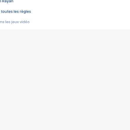
im Rayan
 toutes les règles
s les jeux vidéo
us choquant de Rockstar ? - Le scandale BULLY
e plus moche de Steam
du RÊVE tourne au CAUCHEMAR
pendant 8 heures
it… à tort
umiliés par un jeu vidéo
ire - Final Fantasy 8
ti un empire - Age of Empires
story DOFUS
tard, il crée l'un des pires jeux de tous les temps, MindsEye.