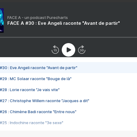
FACE A - un podcast Purecharts
FACE A #30 : Eve Angeli raconte "Avant de partir"
#30 : Eve Angeli raconte "Avant de partir"
#29 : MC Solaar raconte "Bouge de là"
28 : Lorie raconte "Je vais vite"
#27 : Christophe Willem raconte "Jacques a dit"
#26 : Chimène Badi raconte "Entre nous"
#25 : Indochine raconte "3e sexe"
#24 : Zaho raconte "C'est chelou"