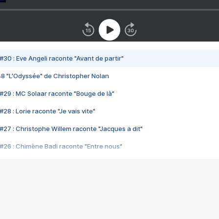
#30 : Eve Angeli raconte "Avant de partir"
48 "L'Odyssée" de Christopher Nolan
#29 : MC Solaar raconte "Bouge de là"
28 : Lorie raconte "Je vais vite"
#27 : Christophe Willem raconte "Jacques a dit"
#26 : Chimène Badi raconte "Entre nous"
#25 : Indochine raconte "3e sexe"
#24 : Zaho raconte "C'est chelou"
#23 : Patrick Bruel raconte "Au café des délices"
#22 : Kyo raconte "Le chemin"