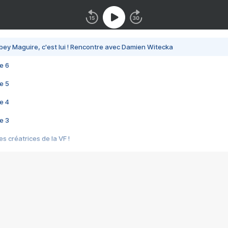
bey Maguire, c'est lui ! Rencontre avec Damien Witecka
e 6
e 5
e 4
e 3
s créatrices de la VF !
e 2
e 1
e Mektoub My Love arrive enfin ! Rencontre avec Shaïn Boumedine et Sal
i : après Toni en famille