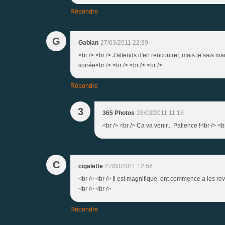
Répondre
G
Gabian
27/03/2011 22:39
<br /> <br /> J'attends d'en rencontrer, mais je sais m
soirée<br /> <br /> <br /> <br />
Répondre
3
365 Photos
28/03/2011 11:18
<br /> <br /> Ca va venir... Patience !<br /> <
C
cigalette
27/03/2011 12:56
<br /> <br /> Il est magnifique, ont commence a les re
<br /> <br />
Répondre