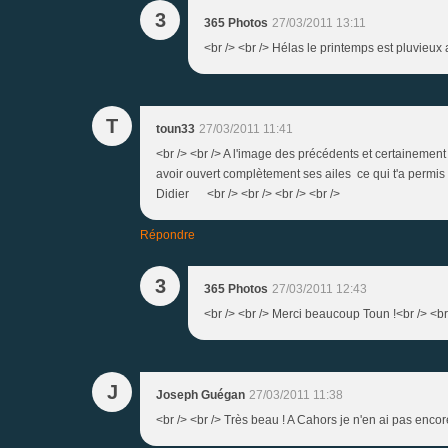
3
365 Photos
27/03/2011 13:11
<br /> <br /> Hélas le printemps est pluvieux 
T
toun33
27/03/2011 11:41
<br /> <br /> A l'image des précédents et certainement d
avoir ouvert complètement ses ailes ce qui t'a permis
Didier <br /> <br /> <br /> <br />
Répondre
3
365 Photos
27/03/2011 12:43
<br /> <br /> Merci beaucoup Toun !<br /> <br
J
Joseph Guégan
27/03/2011 11:38
<br /> <br /> Très beau ! A Cahors je n'en ai pas encor