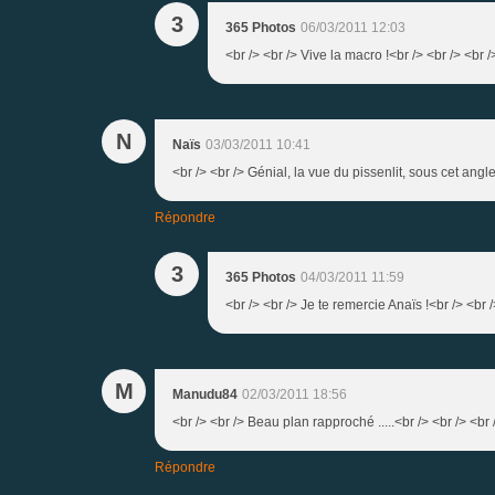
3
365 Photos
06/03/2011 12:03
<br /> <br /> Vive la macro !<br /> <br /> <br /
N
Naïs
03/03/2011 10:41
<br /> <br /> Génial, la vue du pissenlit, sous cet angle 
Répondre
3
365 Photos
04/03/2011 11:59
<br /> <br /> Je te remercie Anaïs !<br /> <br /
M
Manudu84
02/03/2011 18:56
<br /> <br /> Beau plan rapproché .....<br /> <br /> <br
Répondre