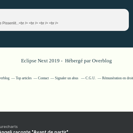
 Pissenlit...<br /> <br /> <br /> <br />
Eclipse Next 2019 - Hébergé par
Overblog
verblog
Top articles
Contact
Signaler un abus
C.G.U.
Rémunération en droit
Purecharts
ngeli raconte "Avant de partir"