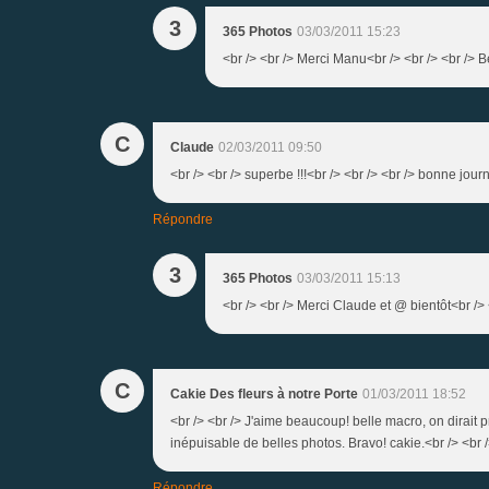
3
365 Photos
03/03/2011 15:23
<br /> <br /> Merci Manu<br /> <br /> <br /> Be
C
Claude
02/03/2011 09:50
<br /> <br /> superbe !!!<br /> <br /> <br /> bonne journ
Répondre
3
365 Photos
03/03/2011 15:13
<br /> <br /> Merci Claude et @ bientôt<br /> <
C
Cakie Des fleurs à notre Porte
01/03/2011 18:52
<br /> <br /> J'aime beaucoup! belle macro, on dirait
inépuisable de belles photos. Bravo! cakie.<br /> <br /
Répondre