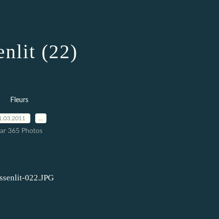
enlit (22)
Fleurs
1.03.2011
…
ar 365 Photos