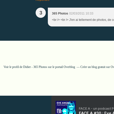
3
365 Photos
02/03/2011 10:33
<br /> <br /> J'en ai tellement de photos, de ce
Voir le profil de
Didier - 365 Photos
sur le portail Overblog
Créer un blog gratuit sur O
FACE A - un podcast 
FACE A #30 : Eve A