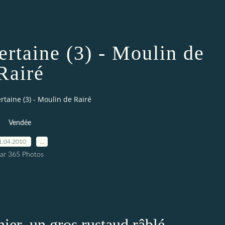
ertaine (3) - Moulin de
Rairé
ertaine (3) - Moulin de Rairé
Vendée
1.04.2010
…
ar 365 Photos
ier, un gros rustaud râblé,