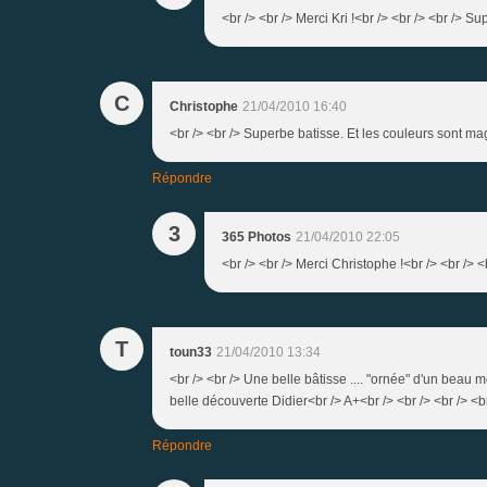
<br /> <br /> Merci Kri !<br /> <br /> <br /> Su
C
Christophe
21/04/2010 16:40
<br /> <br /> Superbe batisse. Et les couleurs sont mag
Répondre
3
365 Photos
21/04/2010 22:05
<br /> <br /> Merci Christophe !<br /> <br /> <
T
toun33
21/04/2010 13:34
<br /> <br /> Une belle bâtisse .... "ornée" d'un beau m
belle découverte Didier<br /> A+<br /> <br /> <br /> <b
Répondre