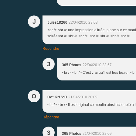
J
Jules18260
22/04/2010 23:03
<br /> <br /> une impression d'irréel plane sur ce moul
soirée<br /> <br /> <br /> <br /> <br /> <br /> <br />
Répondre
3
365 Photos
22/04/2010 23:57
<br /> <br /> C'est vrai qu'il est très beau...<b
O
Oo° Kri °oO
21/04/2010 20:09
<br /> <br /> Il est original ce moulin ainsi accouplé à 
Répondre
3
365 Photos
21/04/2010 22:09