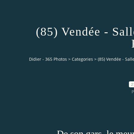
(85) Vendée - Sall
Didier - 365 Photos
>
Categories
>
(85) Vendée - Sall
2
P
De son gars, le meun