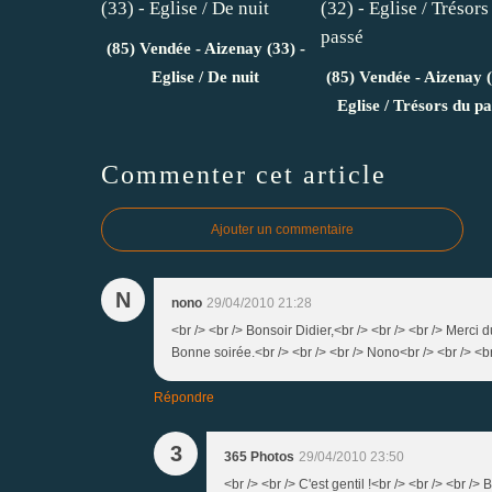
(85) Vendée - Aizenay (33) -
Eglise / De nuit
(85) Vendée - Aizenay (
Eglise / Trésors du pa
Commenter cet article
Ajouter un commentaire
N
nono
29/04/2010 21:28
<br /> <br /> Bonsoir Didier,<br /> <br /> <br /> Merci du
Bonne soirée.<br /> <br /> <br /> Nono<br /> <br /> <br
Répondre
3
365 Photos
29/04/2010 23:50
<br /> <br /> C'est gentil !<br /> <br /> <br /