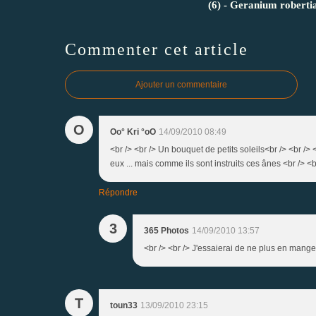
(6) - Geranium robert
Commenter cet article
Ajouter un commentaire
O
Oo° Kri °oO
14/09/2010 08:49
<br /> <br /> Un bouquet de petits soleils<br /> <br /
eux ... mais comme ils sont instruits ces ânes <br /> <br
Répondre
3
365 Photos
14/09/2010 13:57
<br /> <br /> J'essaierai de ne plus en manger,
T
toun33
13/09/2010 23:15