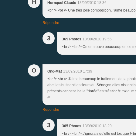
H
Hernquel Claude
13/09/2010 18:36
<br /> <br /> Une très jolie composition, j'aime beauco
Répondre
3
365 Photos
13/09/2010 19:55
<br /> <br /> On en trouve beaucoup en ce mom
O
Ong-Mat
13/09/2010 17:39
<br /> <br /> J'aime beaucoup le traitement de ta photo
abeilles butinent les fleurs du Séneçon elles visitent
présents car cette belle "dorée" est très<br /> toxique.
/>
Répondre
3
365 Photos
13/09/2010 18:29
<br /> <br /> J'ignorais qu'elle est toxique !<b