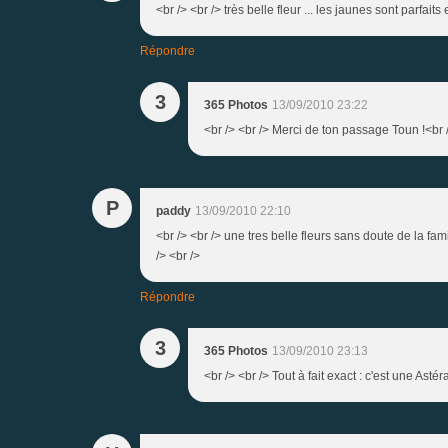
<br /> <br /> très belle fleur ... les jaunes sont parfai
Répondre
3
365 Photos
13/09/2010 23:22
<br /> <br /> Merci de ton passage Toun !<br 
P
paddy
13/09/2010 22:10
<br /> <br /> une tres belle fleurs sans doute de la fam
/> <br />
Répondre
3
365 Photos
13/09/2010 23:13
<br /> <br /> Tout à fait exact : c'est une Asté