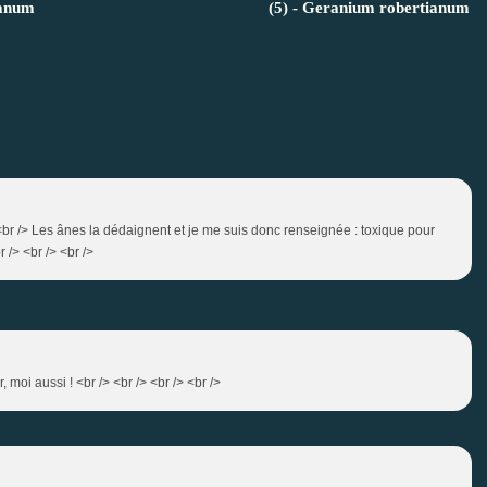
ianum
(5) - Geranium robertianum
> <br /> Les ânes la dédaignent et je me suis donc renseignée : toxique pour
 /> <br /> <br />
 moi aussi ! <br /> <br /> <br /> <br />