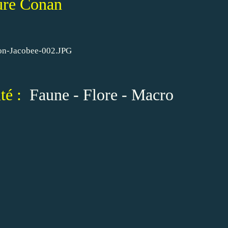
ure Conan
é :
Faune - Flore - Macro