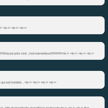
> <br /> <br /> <br />
!d'aussi près c'est , c'est marveilleux!!!!!!!!!!!!!!!!<br /> <br /> <br /> <br />
ui est invisible... <br /> <br /> <br /> <br />
ceci : http://natureliberte.skynetblogs.be/insecte<br /> <br /> <br /> Bon