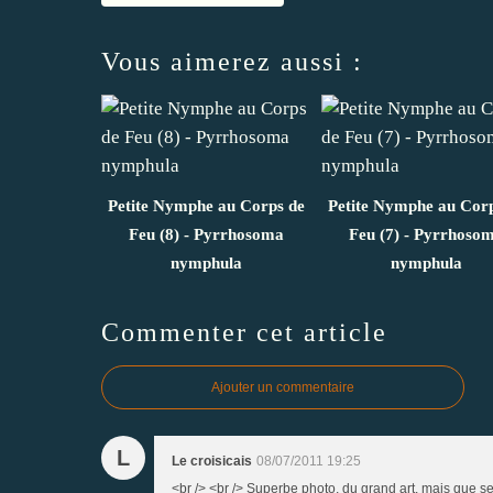
Vous aimerez aussi :
Petite Nymphe au Corps de
Petite Nymphe au Corp
Feu (8) - Pyrrhosoma
Feu (7) - Pyrrhoso
nymphula
nymphula
Commenter cet article
Ajouter un commentaire
L
Le croisicais
08/07/2011 19:25
<br /> <br /> Superbe photo, du grand art, mais que ses a