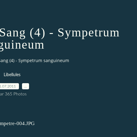
Sang (4) - Sympetrum
guineum
ang (4) - Sympetrum sanguineum
Libellules
1.07.2011
…
ar 365 Photos