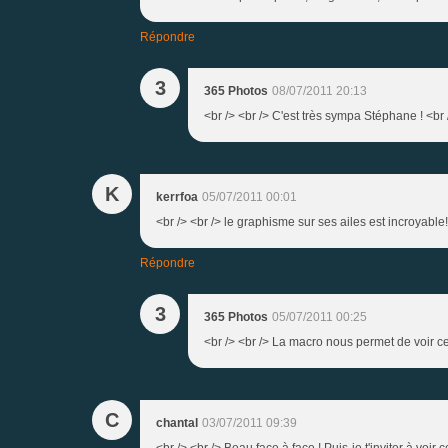
Répondre
3
365 Photos
08/07/2011 20:13
<br /> <br /> C'est très sympa Stéphane ! <br /
K
kerrfoa
05/07/2011 00:01
<br /> <br /> le graphisme sur ses ailes est incroyable!!!!!!
Répondre
3
365 Photos
05/07/2011 00:25
<br /> <br /> La macro nous permet de voir ce q
C
chantal
03/07/2011 09:39
<br /> <br /> Beau face à face ! Puis-je t'inviter à voir 