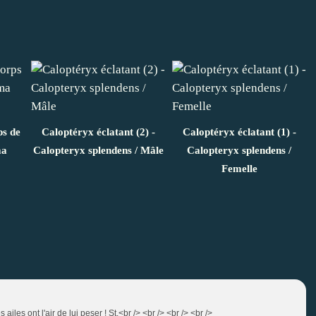
s de
Caloptéryx éclatant (2) -
Caloptéryx éclatant (1) -
ma
Calopteryx splendens / Mâle
Calopteryx splendens /
Femelle
iles ont l'air de lui peser ! St.<br /> <br /> <br /> <br />