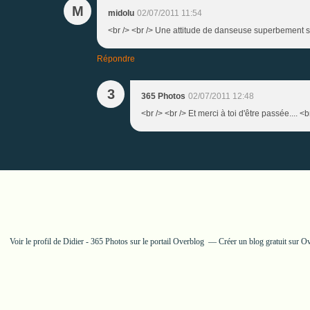
M
midolu
02/07/2011 11:54
<br /> <br /> Une attitude de danseuse superbement saisi
Répondre
3
365 Photos
02/07/2011 12:48
<br /> <br /> Et merci à toi d'être passée.... <
Voir le profil de
Didier - 365 Photos
sur le portail Overblog
Créer un blog gratuit sur O