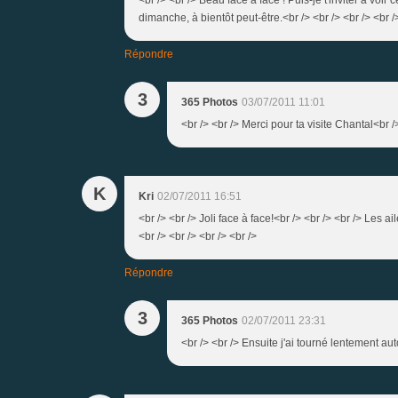
dimanche, à bientôt peut-être.<br /> <br /> <br /> <br /
Répondre
3
365 Photos
03/07/2011 11:01
<br /> <br /> Merci pour ta visite Chantal<br 
K
Kri
02/07/2011 16:51
<br /> <br /> Joli face à face!<br /> <br /> <br /> Les 
<br /> <br /> <br /> <br />
Répondre
3
365 Photos
02/07/2011 23:31
<br /> <br /> Ensuite j'ai tourné lentement autou