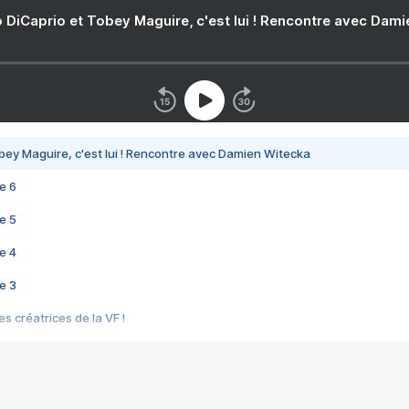
 DiCaprio et Tobey Maguire, c'est lui ! Rencontre avec Dam
bey Maguire, c'est lui ! Rencontre avec Damien Witecka
e 6
e 5
e 4
e 3
s créatrices de la VF !
e 2
e 1