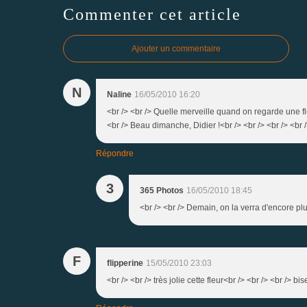
Commenter cet article
Ajouter un commentaire
N
Naline
16/05/2010 16:20
<br /> <br /> Quelle merveille quand on regarde une fle
<br /> Beau dimanche, Didier !<br /> <br /> <br /> <br 
Répondre
3
365 Photos
16/05/2010 18:45
<br /> <br /> Demain, on la verra d'encore plu
F
flipperine
15/05/2010 23:03
<br /> <br /> très jolie cette fleur<br /> <br /> <br /> bi