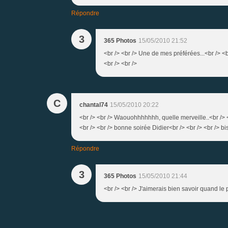
Répondre
3
365 Photos
15/05/2010 21:52
<br /> <br /> Une de mes préférées...<br /> <b
<br /> <br />
C
chantal74
15/05/2010 20:22
<br /> <br /> Waouohhhhhhh, quelle merveille..<br /> <
<br /> <br /> bonne soirée Didier<br /> <br /> <br /> bis
Répondre
3
365 Photos
15/05/2010 21:44
<br /> <br /> J'aimerais bien savoir quand le p