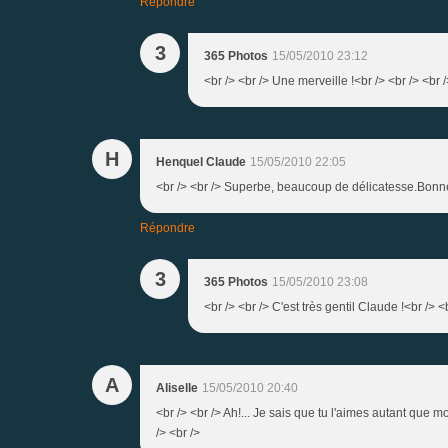
Répondre
3
365 Photos
15/05/2010 23:12
<br /> <br /> Une merveille !<br /> <br /> <br /
H
Henquel Claude
15/05/2010 22:05
<br /> <br /> Superbe, beaucoup de délicatesse.Bonne 
Répondre
3
365 Photos
15/05/2010 23:08
<br /> <br /> C'est très gentil Claude !<br /> <
A
Aliselle
15/05/2010 20:40
<br /> <br /> Ah!... Je sais que tu l'aimes autant que moi
/> <br />