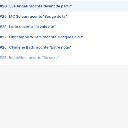
#30 : Eve Angeli raconte "Avant de partir"
#29 : MC Solaar raconte "Bouge de là"
28 : Lorie raconte "Je vais vite"
#27 : Christophe Willem raconte "Jacques a dit"
#26 : Chimène Badi raconte "Entre nous"
#25 : Indochine raconte "3e sexe"
#24 : Zaho raconte "C'est chelou"
#23 : Patrick Bruel raconte "Au café des délices"
#22 : Kyo raconte "Le chemin"
#21 : Nolwenn Leroy raconte "Cassé"
#20 : Patrick Hernandez raconte "Born to be alive"
#19 : Lorie raconte "Près de moi"